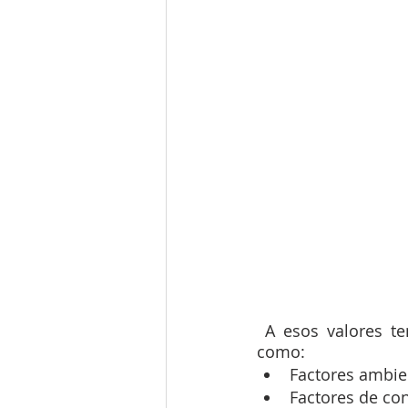
 A esos valores tenemos que aplicar el coeficiente de ajuste por factores externos 
como:
Factores ambie
Factores de con