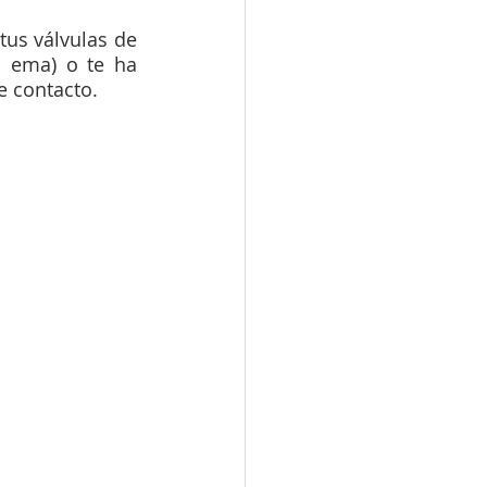
us válvulas de 
 ema) o te ha 
e contacto.