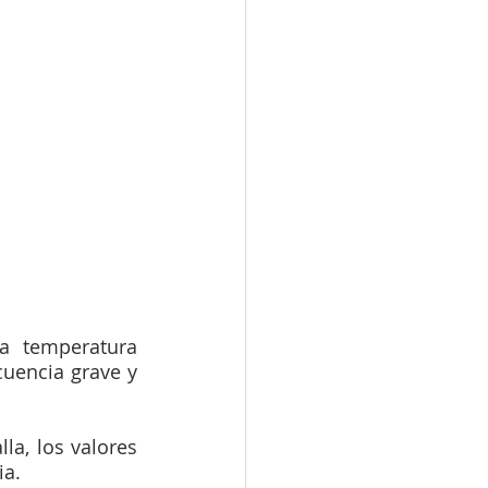
 temperatura 
encia grave y 
a, los valores 
ia.